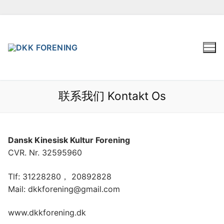
Spring
til
indhold
联系我们 Kontakt Os
Dansk Kinesisk Kultur Forening
CVR. Nr. 32595960
Tlf: 31228280， 20892828
Mail: dkkforening@gmail.com
www.dkkforening.dk