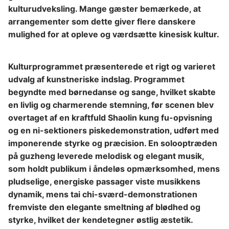
kulturudveksling. Mange gæster bemærkede, at
arrangementer som dette giver flere danskere
mulighed for at opleve og værdsætte kinesisk kultur.
Kulturprogrammet præsenterede et rigt og varieret
udvalg af kunstneriske indslag. Programmet
begyndte med børnedanse og sange, hvilket skabte
en livlig og charmerende stemning, før scenen blev
overtaget af en kraftfuld Shaolin kung fu-opvisning
og en ni-sektioners piskedemonstration, udført med
imponerende styrke og præcision. En solooptræden
på guzheng leverede melodisk og elegant musik,
som holdt publikum i åndeløs opmærksomhed, mens
pludselige, energiske passager viste musikkens
dynamik, mens tai chi-sværd-demonstrationen
fremviste den elegante smeltning af blødhed og
styrke, hvilket der kendetegner østlig æstetik.