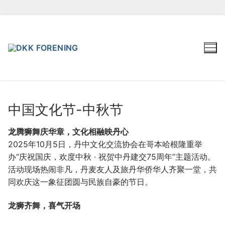
Spring
til
indhold
中国文化节-中秋节
龙腾狮舞庆华章，文化相融映丹心
2025年10月5日，丹中文化交流协会在哥本哈根隆重举
办“庆祝国庆，欢度中秋 · 祝贺中丹建交75周年”主题活动。
活动现场热闹非凡，丹麦友人及旅丹华侨华人齐聚一堂，共
同欢庆这一象征团圆与民族自豪的节日。
龙狮齐舞，喜气开场