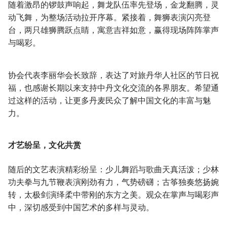
随着激昂的锣鼓声响起，舞龙队伍率先登场，金龙翻腾，灵
动飞舞，为整场活动拉开序幕。紧接着，舞狮表演闪亮登
台，两只雄狮腾跃点睛，寓意吉祥如意，赢得现场阵阵掌声
与喝彩。
协会代表李丽华会长致辞，表达了对旅丹华人社区的节日祝
福，也感谢长期以来支持中丹文化交流的各界朋友。希望通
过这样的活动，让更多丹麦民众了解中国文化的丰富与魅
力。
才艺纷呈，文化共赏
随后的文艺表演精彩纷呈：少儿舞蹈与歌曲天真活泼；少林
功夫拳与九节鞭表演刚劲有力，气势磅礴；古筝独奏悠扬婉
转，太极剑演绎柔中带刚的东方之美。观众在掌声与喝彩声
中，深切感受到中国艺术的多样与灵动。