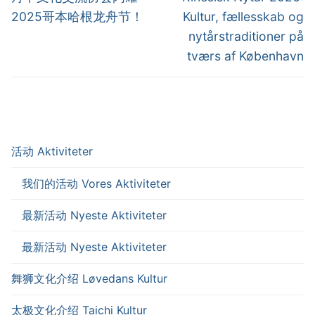
post:
post:
2025哥本哈根龙舟节！
Kultur, fællesskab og
nytårstraditioner på
tværs af København
活动 Aktiviteter
我们的活动 Vores Aktiviteter
最新活动 Nyeste Aktiviteter
最新活动 Nyeste Aktiviteter
舞狮文化介绍 Løvedans Kultur
太极文化介绍 Taichi Kultur