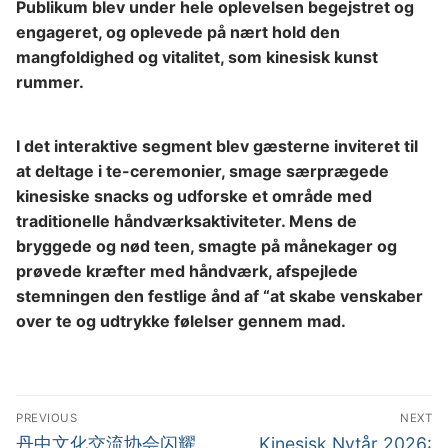
Publikum blev under hele oplevelsen begejstret og
engageret, og oplevede på nært hold den
mangfoldighed og vitalitet, som kinesisk kunst
rummer.
I det interaktive segment blev gæsterne inviteret til
at deltage i te-ceremonier, smage særprægede
kinesiske snacks og udforske et område med
traditionelle håndværksaktiviteter. Mens de
bryggede og nød teen, smagte på månekager og
prøvede kræfter med håndværk, afspejlede
stemningen den festlige ånd af “at skabe venskaber
over te og udtrykke følelser gennem mad.
Indlægsnavigation
PREVIOUS
NEXT
Previous
Next
丹中文化交流协会闪耀
Kinesisk Nytår 2026: