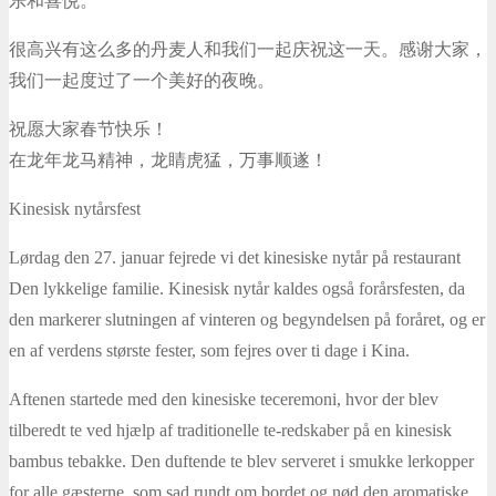
乐和喜悦。
很高兴有这么多的丹麦人和我们一起庆祝这一天。感谢大家，
我们一起度过了一个美好的夜晚。
祝愿大家春节快乐！
在龙年龙马精神，龙睛虎猛，万事顺遂！
Kinesisk nytårsfest
Lørdag den 27. januar fejrede vi det kinesiske nytår på restaurant
Den lykkelige familie. Kinesisk nytår kaldes også forårsfesten, da
den markerer slutningen af vinteren og begyndelsen på foråret, og er
en af verdens største fester, som fejres over ti dage i Kina.
Aftenen startede med den kinesiske teceremoni, hvor der blev
tilberedt te ved hjælp af traditionelle te-redskaber på en kinesisk
bambus tebakke. Den duftende te blev serveret i smukke lerkopper
for alle gæsterne, som sad rundt om bordet og nød den aromatiske