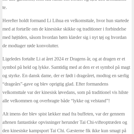
te.
Herefter holdt formand Li Lihua en velkomsttale, hvor hun startede
med at fortælle om de kinesiske skikke og traditioner i forbindelse
med højtiden, såsom hvordan børn klæder sig i nyt tøj og hvordan
de modtager røde konvolutter.
Ligeledes fortalte Li at året 2024 er Dragens år, og at dragen er et
symbol på held og lykke. Samtidig med at den er et symbol på magt
og styrke. En dansk dame, der er født i drageåret, modtog en særlig
“drageårs”-gave og blev oprigtig glad. Efter formandens
velkomsttale var der kinesisk løvedans, som på traditionel vis hilste
alle velkommen og overbragte både “lykke og velstand”!
Alt imens der blev spist lækker mad fra buffeten, var der gennem
aftenen fantastiske opvisninger herunder Tai Chi-vifteoptræden og
den kinesiske kampsport Tai Chi. Gæsterne fik ikke kun smagt på