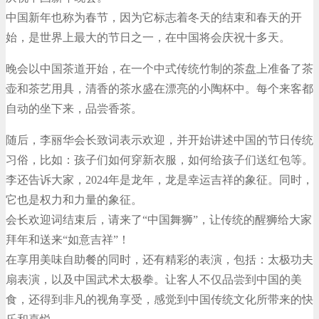
中国新年也称为春节，因为它标志着冬天的结束和春天的开
始，是世界上最大的节日之一，在中国将会庆祝十多天。
晚会以中国茶道开始，在一个中式传统竹制的茶盘上准备了茶
壶和茶艺用具，清香的茶水盛在漂亮的小陶杯中。每个来客都
自动的坐下来，品尝香茶。
随后，李丽华会长致词表示欢迎，并开始讲述中国的节日传统
习俗，比如：孩子们如何穿新衣服，如何给孩子们送红包等。
李还告诉大家，2024年是龙年，龙是幸运吉祥的象征。同时，
它也是权力和力量的象征。
会长欢迎词结束后，请来了“中国舞狮”，让传统的醒狮给大家
拜年和送来“如意吉祥”！
在享用美味自助餐的同时，还有精彩的表演，包括：太极功夫
扇表演，以及中国武术太极拳。让客人不仅品尝到中国的美
食，还得到非凡的视角享受，感觉到中国传统文化所带来的快