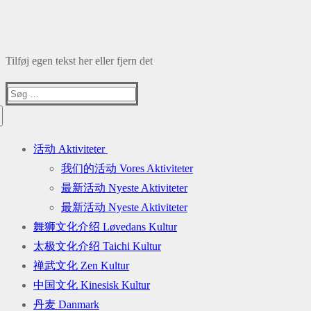
Tilføj egen tekst her eller fjern det
Søg
efter:
活动 Aktiviteter
我们的活动 Vores Aktiviteter
最新活动 Nyeste Aktiviteter
最新活动 Nyeste Aktiviteter
舞狮文化介绍 Løvedans Kultur
太极文化介绍 Taichi Kultur
禅武文化 Zen Kultur
中国文化 Kinesisk Kultur
丹麦 Danmark