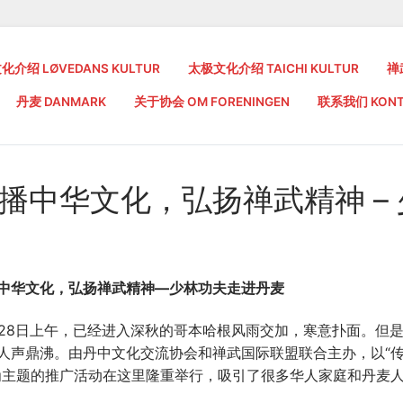
介绍 LØVEDANS KULTUR
太极文化介绍 TAICHI KULTUR
禅
丹麦 DANMARK
关于协会 OM FORENINGEN
联系我们 KONT
播中华文化，弘扬禅武精神 –
中华文化，弘扬禅武精神—少林功夫走进丹麦
月28日上午，已经进入深秋的哥本哈根风雨交加，寒意扑面。但
人声鼎沸。由丹中文化交流协会和禅武国际联盟联合主办，以“
为主题的推广活动在这里隆重举行，吸引了很多华人家庭和丹麦