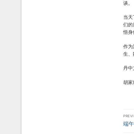
谈。
当天
们的
悟身
作为
生、
丹中
胡家
In
PREV
Prev
端午
post