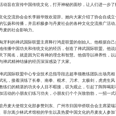
活动旨在宣传中国传统文化，打开神秘的面纱，让人们进一步了
文化交流协会会长李丽华致欢迎辞。她向大家介绍了协会自成立
的弘扬和传播，并且积极参与丹麦社会的各种文化交流推广活动
丹麦的社会影响力。
匈牙利的禅武国际联盟主席释行鸿是联盟的创始人。他根据自己
地传播中国功夫和传统文化的经历，创造了禅武国际联盟。他说
天下闻名，就是因为它有禅的理念和智慧。他倡导以禅养性，以
与禅武精神结缘的经历深深感染了大家。
禅武国际联盟中心专业技术总指导段志超率领教练团队出场亮相
武礼，接着演练了长拳、南拳、棍术、刀术、太极剑，虎虎生风
教练们的精湛的功夫令人目不暇接，叹为观止，引起了阵阵喝彩
加活动的小朋友们练习功夫，小朋友们个个兴致勃勃，一招一式
驻丹麦大使馆文化部参赞刘东、广州市归国华侨联合会主席梁瑞
、菲尔嵩少林武术馆校的学生以及热爱中国文化的丹麦友人参加