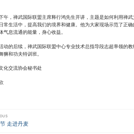
下午，禅武国际联盟主席释行鸿先生开讲，主题是如何利用禅武
日常生活中，提高我们的境界和健康。他为大家现场示范了正确
体气息流通的能量，身心收益。
活动的后续，禅武国际联盟中心专业技术总指导段志超率领的教
舞狮和功夫特训班。
文化交流协会秘书处
欣
dlægsnavigation
IOUS
ious
节 走进丹麦
: