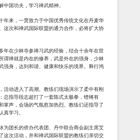
解中国功夫，学习禅武精神。
十年来，一贯致力于中国优秀传统文化在丹麦华
。这次和禅武国际联盟的通力合作，必将扩大协
多年在少林寺参禅习武的经验，结合十余年在世
所谓禅就是内在的修养，武是外在的强身，少林
武强身，达到和谐、健康和快乐的境界。释行鸿
，活动进入了高潮。教练们现场演示了柔中有刚
；总指导段志超打了一套陈式太极拳，铿锵有
和掌声，会场的气氛愈加热烈。教练们还指导了
认真学习。
冰为团长的侨办代表团、丹中联合商会副主席艾
了这次活动，并和禅武国际联盟的教练们亲切交