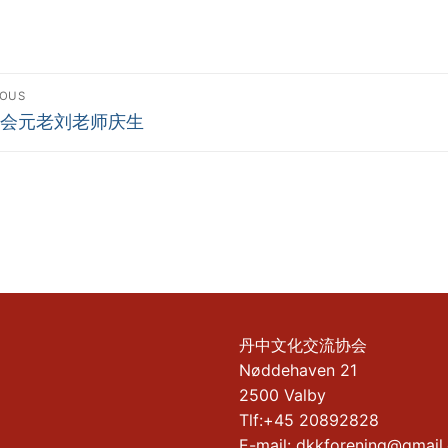
dlægsnavigation
IOUS
ious
会元老刘老师庆生
:
丹中文化交流协会
Nøddehaven 21
2500 Valby
Tlf:+45 20892828
E-mail: dkkforening@gmail